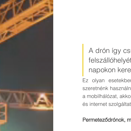
A drón így cs
felszállóhely
napokon keres
Ez olyan esetekben
szeretnénk használni
a mobilhálózat, akkor
és internet szolgáltat
Permeteződrónok, m