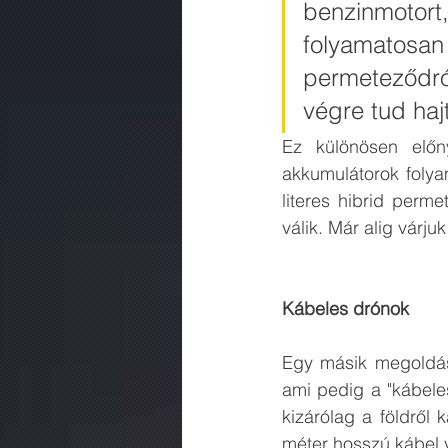
benzinmotort,
folyamatosan 
permeteződrón
végre tud hajt
Ez különösen előn
akkumulátorok folyam
literes hibrid perm
válik. Már alig várjuk 
Kábeles drónok
Egy másik megoldás 
ami pedig a "kábeles
kizárólag a földről
méter hosszú kábel v