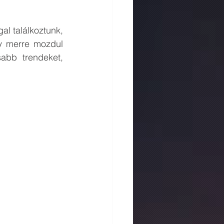
l találkoztunk, 
y merre mozdul  
abb trendeket, 