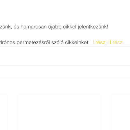
zünk, és hamarosan újabb cikkel jelentkezünk! 
drónos permetezésről szóló cikkeinket:  
I.rész
, 
II.rész.