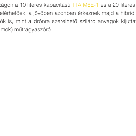
ágon a 10 literes kapacitású 
TTA M6E-1
 és a 20 litere
elérhetőek, a jövőben azonban érkeznek majd a hibrid 
iók is, mint a drónra szerelhető szilárd anyagok kijutta
umok) műtrágyaszóró.