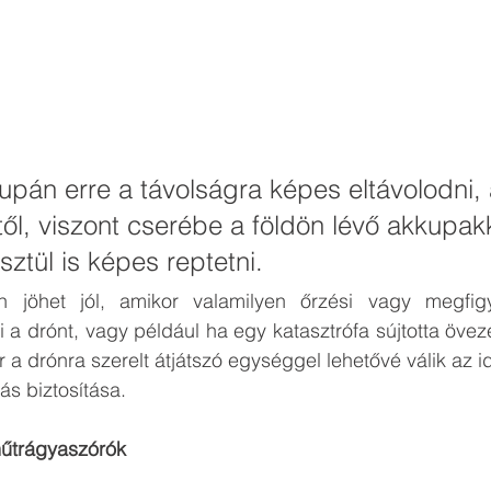
upán erre a távolságra képes eltávolodni, 
étől, viszont cserébe a földön lévő akkupak
ztül is képes reptetni. 
 jöhet jól, amikor valamilyen őrzési vagy megfigye
 a drónt, vagy például ha egy katasztrófa sújtotta övez
 a drónra szerelt átjátszó egységgel lehetővé válik az i
ás biztosítása. 
űtrágyaszórók