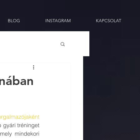
BLOG
INSTAGRAM
KAPCSOLAT
ínában
orgalmazójaként
gyári tréninget 
mely mindekori 