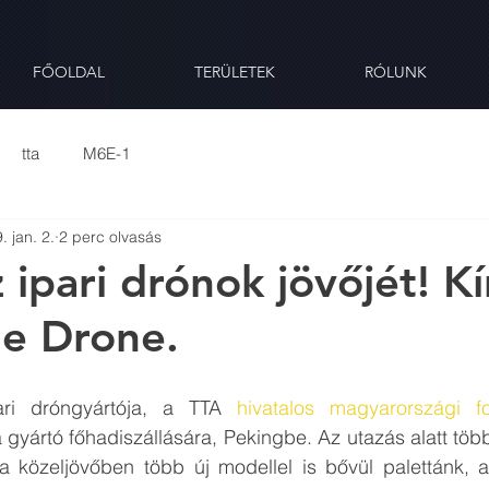
FŐOLDAL
TERÜLETEK
RÓLUNK
tta
M6E-1
. jan. 2.
2 perc olvasás
z ipari drónok jövőjét! K
ue Drone.
ari dróngyártója, a TTA 
hivatalos magyarországi f
gyártó főhadiszállására, Pekingbe. Az utazás alatt több 
 a közeljövőben több új modellel is bővül palettánk, a