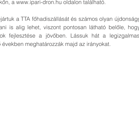
nkőn, a www.ipari-dron.hu oldalon található.
jártuk a TTA főhadiszállását és számos olyan újdonságga
ani is alig lehet, viszont pontosan látható belőle, hog
ok fejlesztése a jövőben. Lássuk hát a legizgalmas
 években meghatározzák majd az irányokat.