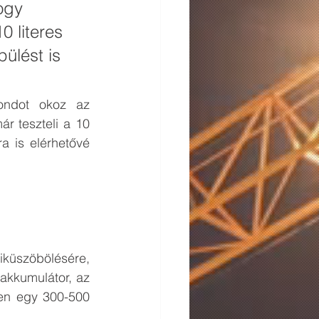
ogy 
 literes 
ülést is 
ndot okoz az 
r teszteli a 10 
 is elérhetővé 
küszöbölésére, 
akkumulátor, az 
en egy 300-500 