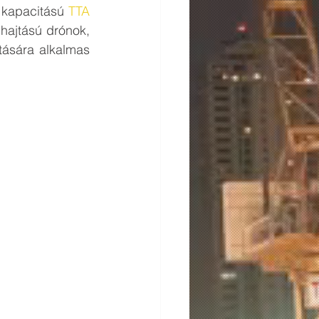
s kapacitású 
TTA 
hajtású drónok, 
tására alkalmas 