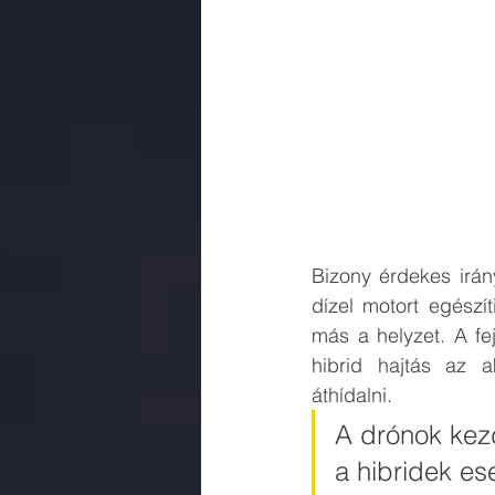
Bizony érdekes irán
dízel motort egészí
más a helyzet. A fej
hibrid hajtás az a
áthídalni. 
A drónok kez
a hibridek es