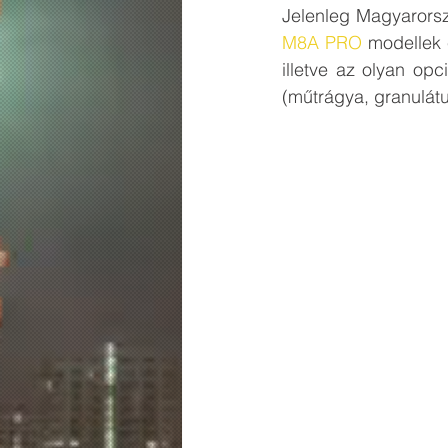
Jelenleg Magyarorsz
M8A PRO
 modellek 
illetve az olyan opc
(műtrágya, granulát