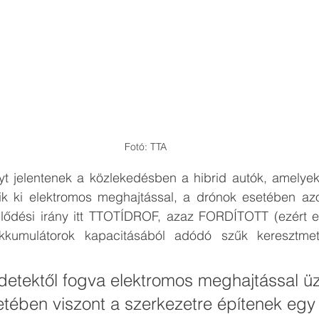
Fotó: TTA
yt jelentenek a közlekedésben a hibrid autók, amelyek
tik ki elektromos meghajtással, a drónok esetében a
lődési irány itt TTOTÍDROF, azaz FORDÍTOTT (ezért elné
kkumulátorok kapacitásából adódó szűk keresztmetsz
detektől fogva elektromos meghajtással üz
etében viszont a szerkezetre építenek egy