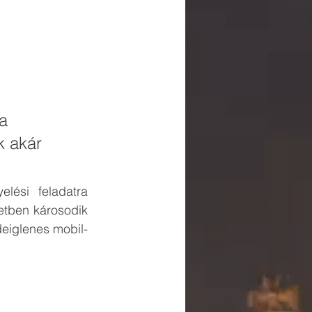
a 
k akár 
lési feladatra 
etben károsodik 
deiglenes mobil- 