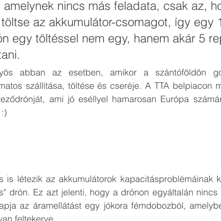
 amelynek nincs más feladata, csak az, h
töltse az akkumulátor-csomagot, így egy 10
 egy töltéssel nem egy, hanem akár 5 rep
ani. 
yös abban az esetben, amikor a szántóföldön go
atos szállítása, töltése és cseréje. A TTA belpiacon má
eteződrónját, ami jó eséllyel hamarosan Európa számára
:)
is létezik az akkumulátorok kapacitásproblémáinak ki
" drón. Ez azt jelenti, hogy a drónon egyáltalán nincs 
 kapja az áramellátást egy jókora fémdobozból, amelyb
an feltekerve.