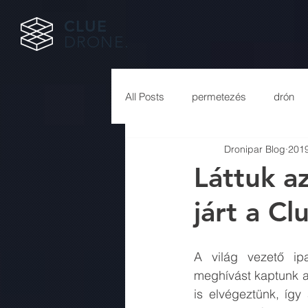
CLUE
DRONE.
All Posts
permetezés
drón
Dronipar Blog
2019
Láttuk a
járt a Cl
A világ vezető ip
meghívást kaptunk a 
is elvégeztünk, így