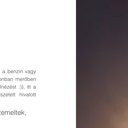
 a benzin vagy 
zonban merőben 
zést :)), itt a 
etett hivatott 
emeltek, 
 